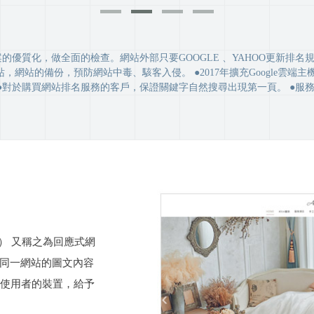
es、PDF檔案的優質化，做全面的檢查。網站外部只要GOOGLE 、YAHO
網站的備份，預防網站中毒、駭客入侵。 ●2017年擴充Google雲
排名服務的客戶，保證關鍵字自然搜尋出現第一頁。 ●服務Google地圖登錄、Go
RWD） 又稱之為回應式網
使用同一網站的圖文內容
據使用者的裝置，給予