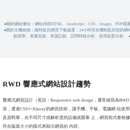
●關於網站優化：網站內部HTML、JavaScripe、CSS、Imag
●關於主機效能：隨時監控網頁下載速度，24小時安全機制監控您的網站，
點閱率、喜愛頁面、來源記錄、訪問時段分析、使用裝置分析。 ●對於購買網站
RWD 響應式網站設計趨勢
響應式網頁設計（英語：Responsive web design，通常縮寫為
頁，透過CSS3+JQueay的網頁技術，讓手機、平板、電腦網 站
及資料庫，在不同尺寸或解析度的設備或螢幕 上，網頁程式會根
符合版面大小的樣式來顯示網頁的 內容。